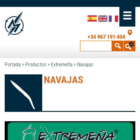
+34 967 191 404
Portada
>
Productos
>
Extremeña
>
Navajas
NAVAJAS