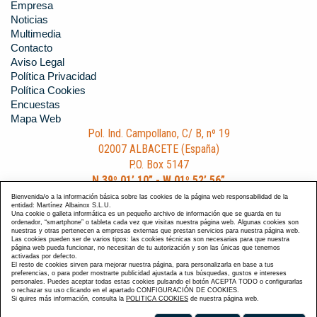
Empresa
Noticias
Multimedia
Contacto
Aviso Legal
Política Privacidad
Política Cookies
Encuestas
Mapa Web
Pol. Ind. Campollano, C/ B, nº 19
02007 ALBACETE (España)
P.O. Box 5147
N 39º 01’ 10” - W 01º 52’ 56”
Teléfono: +34 967 191 404
Bienvenida/o a la información básica sobre las cookies de la página web responsabilidad de la
entidad: Martínez Albainox S.L.U.
Fax: +34 967 191 059
Una cookie o galleta informática es un pequeño archivo de información que se guarda en tu
ordenador, “smartphone” o tableta cada vez que visitas nuestra página web. Algunas cookies son
e-Mail: contacto@albainox.com
nuestras y otras pertenecen a empresas externas que prestan servicios para nuestra página web.
Las cookies pueden ser de varios tipos: las cookies técnicas son necesarias para que nuestra
página web pueda funcionar, no necesitan de tu autorización y son las únicas que tenemos
activadas por defecto.
El resto de cookies sirven para mejorar nuestra página, para personalizarla en base a tus
preferencias, o para poder mostrarte publicidad ajustada a tus búsquedas, gustos e intereses
personales. Puedes aceptar todas estas cookies pulsando el botón ACEPTA TODO o configurarlas
o rechazar su uso clicando en el apartado CONFIGURACIÓN DE COOKIES.
Si quires más información, consulta la
POLITICA COOKIES
de nuestra página web.
Diseño y Desarrollo web Im3diA comunicación
. Esta página