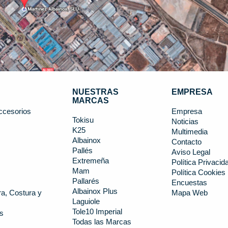
NUESTRAS
EMPRESA
MARCAS
ccesorios
Empresa
Tokisu
Noticias
K25
s
Multimedia
Albainox
Contacto
Pallés
Aviso Legal
Extremeña
Política Privacid
Mam
Política Cookies
Pallarés
Encuestas
Albainox Plus
a, Costura y
Mapa Web
Laguiole
Tole10 Imperial
s
Todas las Marcas