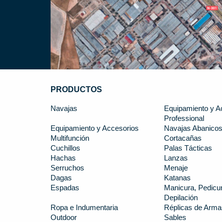
PRODUCTOS
Navajas
Equipamiento y A
Professional
Equipamiento y Accesorios
Navajas Abanico
Multifunción
Cortacañas
Cuchillos
Palas Tácticas
Hachas
Lanzas
Serruchos
Menaje
Dagas
Katanas
Espadas
Manicura, Pedicur
Depilación
Ropa e Indumentaria
Réplicas de Arma
Outdoor
Sables