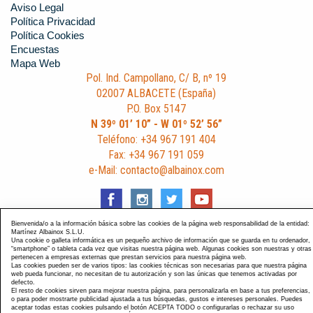
Aviso Legal
Política Privacidad
Política Cookies
Encuestas
Mapa Web
Pol. Ind. Campollano, C/ B, nº 19
02007 ALBACETE (España)
P.O. Box 5147
N 39º 01’ 10” - W 01º 52’ 56”
Teléfono: +34 967 191 404
Fax: +34 967 191 059
e-Mail: contacto@albainox.com
Bienvenida/o a la información básica sobre las cookies de la página web responsabilidad de la entidad:
Martínez Albainox S.L.U.
Una cookie o galleta informática es un pequeño archivo de información que se guarda en tu ordenador,
Diseño y Desarrollo web Im3diA comunicación
. Esta página
“smartphone” o tableta cada vez que visitas nuestra página web. Algunas cookies son nuestras y otras
pertenecen a empresas externas que prestan servicios para nuestra página web.
está optimizada para navegadores Chrome, Internet Explorer
Las cookies pueden ser de varios tipos: las cookies técnicas son necesarias para que nuestra página
9 y Firefox 4.0.
web pueda funcionar, no necesitan de tu autorización y son las únicas que tenemos activadas por
defecto.
El resto de cookies sirven para mejorar nuestra página, para personalizarla en base a tus preferencias,
o para poder mostrarte publicidad ajustada a tus búsquedas, gustos e intereses personales. Puedes
aceptar todas estas cookies pulsando el botón ACEPTA TODO o configurarlas o rechazar su uso