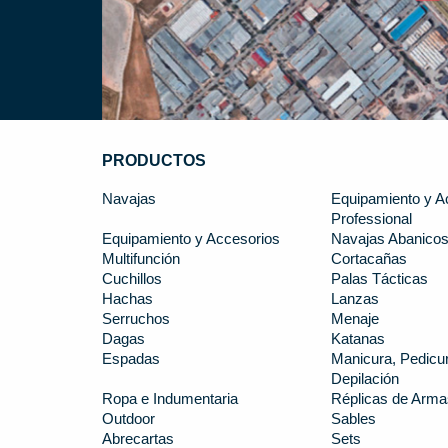
PRODUCTOS
Navajas
Equipamiento y A
Professional
Equipamiento y Accesorios
Navajas Abanico
Multifunción
Cortacañas
Cuchillos
Palas Tácticas
Hachas
Lanzas
Serruchos
Menaje
Dagas
Katanas
Espadas
Manicura, Pedicur
Depilación
Ropa e Indumentaria
Réplicas de Arma
Outdoor
Sables
Abrecartas
Sets