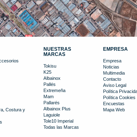
NUESTRAS
EMPRESA
MARCAS
ccesorios
Empresa
Tokisu
Noticias
K25
s
Multimedia
Albainox
Contacto
Pallés
Aviso Legal
Extremeña
Política Privacid
Mam
Política Cookies
Pallarés
Encuestas
Albainox Plus
a, Costura y
Mapa Web
Laguiole
Tole10 Imperial
s
Todas las Marcas