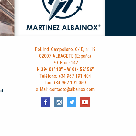
Pol. Ind. Campollano, C/ B, nº 19
02007 ALBACETE (España)
P.O. Box 5147
N 39º 01’ 10” - W 01º 52’ 56”
Teléfono: +34 967 191 404
Fax: +34 967 191 059
e-Mail: contacto@albainox.com
ad