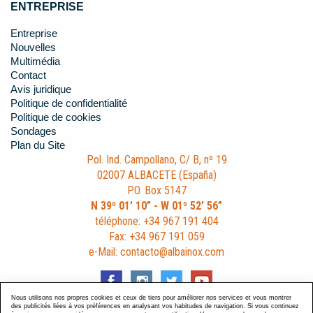
ENTREPRISE
Entreprise
Nouvelles
Multimédia
Contact
Avis juridique
Politique de confidentialité
Politique de cookies
Sondages
Plan du Site
Pol. Ind. Campollano, C/ B, nº 19
02007 ALBACETE (España)
P.O. Box 5147
N 39º 01’ 10” - W 01º 52’ 56”
téléphone: +34 967 191 404
Fax: +34 967 191 059
e-Mail: contacto@albainox.com
Nous utilisons nos propres cookies et ceux de tiers pour améliorer nos services et vous montrer
des publicités liées à vos préférences en analysant vos habitudes de navigation. Si vous continuez