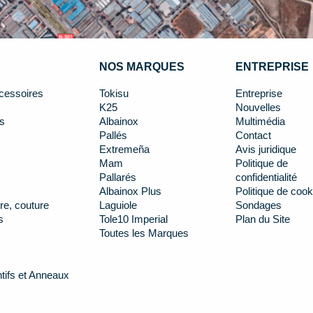
NOS MARQUES
ENTREPRISE
cessoires
Tokisu
Entreprise
K25
Nouvelles
s
Albainox
Multimédia
Pallés
Contact
Extremeña
Avis juridique
Mam
Politique de
Pallarés
confidentialité
Albainox Plus
Politique de cook
re, couture
Laguiole
Sondages
s
Tole10 Imperial
Plan du Site
Toutes les Marques
tifs et Anneaux