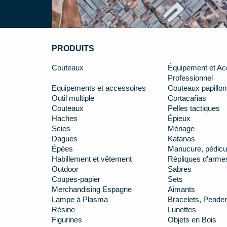
PRODUITS
Couteaux
Équipement et Ac
Professionnel
Equipements et accessoires
Couteaux papillon
Outil multiple
Cortacañas
Couteaux
Pelles tactiques
Haches
Épieux
Scies
Ménage
Dagues
Katanas
Épées
Manucure, pédicu
Habillement et vêtement
Répliques d'arme
Outdoor
Sabres
Coupes-papier
Sets
Merchandising Espagne
Aimants
Lampe à Plasma
Bracelets, Penden
Résine
Lunettes
Figurines
Objets en Bois