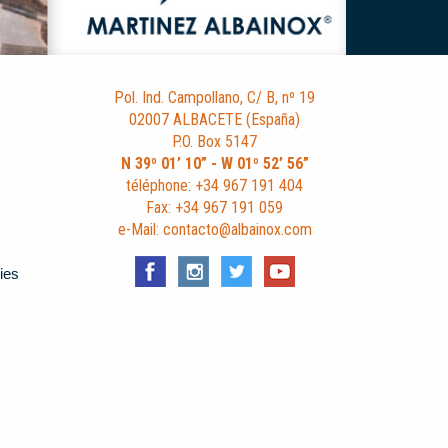
Pol. Ind. Campollano, C/ B, nº 19
02007 ALBACETE (España)
P.O. Box 5147
N 39º 01’ 10” - W 01º 52’ 56”
téléphone: +34 967 191 404
Fax: +34 967 191 059
e-Mail: contacto@albainox.com
ies