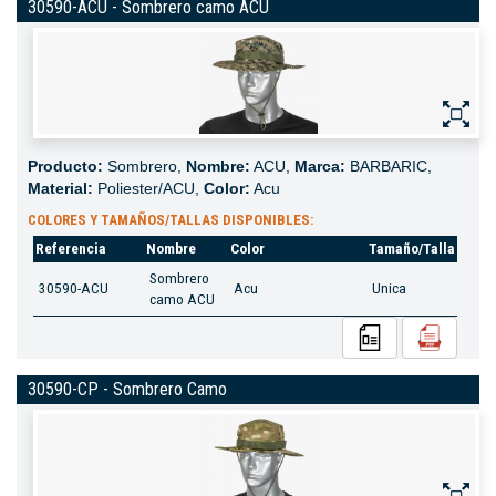
30590-ACU - Sombrero camo ACU
Producto:
Sombrero,
Nombre:
ACU,
Marca:
BARBARIC,
Material:
Poliester/ACU,
Color:
Acu
COLORES Y TAMAÑOS/TALLAS DISPONIBLES:
Referencia
Nombre
Color
Tamaño/Talla
Sombrero
30590-ACU
Acu
Unica
camo ACU
30590-CP - Sombrero Camo