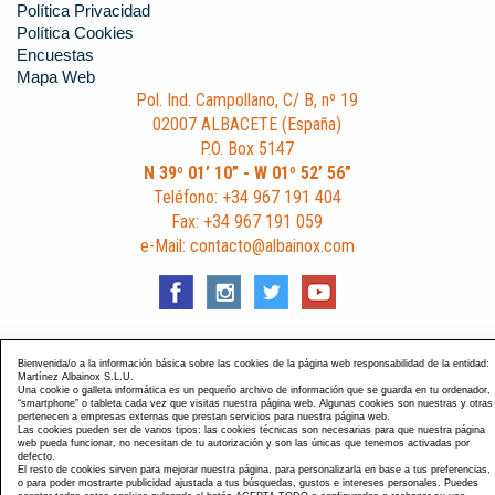
Política Privacidad
Política Cookies
Encuestas
Mapa Web
Pol. Ind. Campollano, C/ B, nº 19
02007 ALBACETE (España)
P.O. Box 5147
N 39º 01’ 10” - W 01º 52’ 56”
Teléfono: +34 967 191 404
Fax: +34 967 191 059
e-Mail: contacto@albainox.com
Diseño y Desarrollo web Im3diA comunicación
. Esta página
Bienvenida/o a la información básica sobre las cookies de la página web responsabilidad de la entidad:
Martínez Albainox S.L.U.
está optimizada para navegadores Chrome, Internet Explorer
Una cookie o galleta informática es un pequeño archivo de información que se guarda en tu ordenador,
“smartphone” o tableta cada vez que visitas nuestra página web. Algunas cookies son nuestras y otras
9 y Firefox 4.0.
pertenecen a empresas externas que prestan servicios para nuestra página web.
Las cookies pueden ser de varios tipos: las cookies técnicas son necesarias para que nuestra página
web pueda funcionar, no necesitan de tu autorización y son las únicas que tenemos activadas por
defecto.
El resto de cookies sirven para mejorar nuestra página, para personalizarla en base a tus preferencias,
o para poder mostrarte publicidad ajustada a tus búsquedas, gustos e intereses personales. Puedes