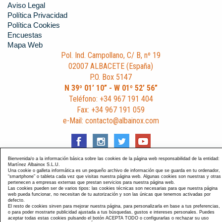
Aviso Legal
Política Privacidad
Política Cookies
Encuestas
Mapa Web
Pol. Ind. Campollano, C/ B, nº 19
02007 ALBACETE (España)
P.O. Box 5147
N 39º 01’ 10” - W 01º 52’ 56”
Teléfono: +34 967 191 404
Fax: +34 967 191 059
e-Mail: contacto@albainox.com
Bienvenida/o a la información básica sobre las cookies de la página web responsabilidad de la entidad:
Martínez Albainox S.L.U.
Una cookie o galleta informática es un pequeño archivo de información que se guarda en tu ordenador,
Diseño y Desarrollo web Im3diA comunicación
. Esta página
“smartphone” o tableta cada vez que visitas nuestra página web. Algunas cookies son nuestras y otras
pertenecen a empresas externas que prestan servicios para nuestra página web.
está optimizada para navegadores Chrome, Internet Explorer
Las cookies pueden ser de varios tipos: las cookies técnicas son necesarias para que nuestra página
9 y Firefox 4.0.
web pueda funcionar, no necesitan de tu autorización y son las únicas que tenemos activadas por
defecto.
El resto de cookies sirven para mejorar nuestra página, para personalizarla en base a tus preferencias,
o para poder mostrarte publicidad ajustada a tus búsquedas, gustos e intereses personales. Puedes
aceptar todas estas cookies pulsando el botón ACEPTA TODO o configurarlas o rechazar su uso