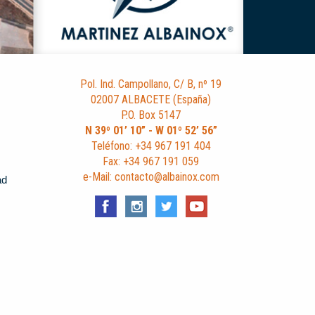
Pol. Ind. Campollano, C/ B, nº 19
02007 ALBACETE (España)
P.O. Box 5147
N 39º 01’ 10” - W 01º 52’ 56”
Teléfono: +34 967 191 404
Fax: +34 967 191 059
e-Mail: contacto@albainox.com
ad