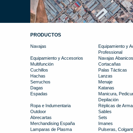
PRODUCTOS
Navajas
Equipamiento y A
Professional
Equipamiento y Accesorios
Navajas Abanico
Multifunción
Cortacañas
Cuchillos
Palas Tácticas
Hachas
Lanzas
Serruchos
Menaje
Dagas
Katanas
Espadas
Manicura, Pedicur
Depilación
Ropa e Indumentaria
Réplicas de Arma
Outdoor
Sables
Abrecartas
Sets
Merchandising España
Imanes
Lamparas de Plasma
Pulseras, Colgant