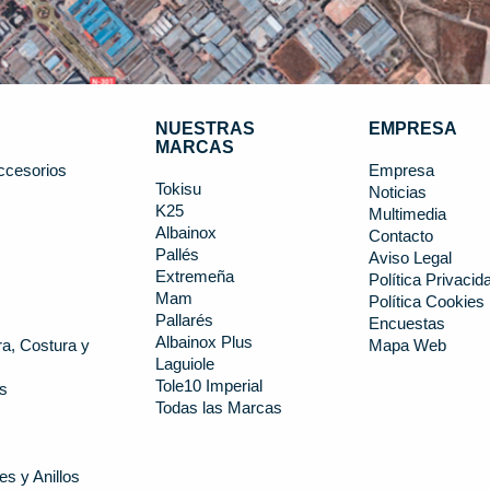
NUESTRAS
EMPRESA
MARCAS
ccesorios
Empresa
Tokisu
Noticias
K25
s
Multimedia
Albainox
Contacto
Pallés
Aviso Legal
Extremeña
Política Privacid
Mam
Política Cookies
Pallarés
Encuestas
Albainox Plus
a, Costura y
Mapa Web
Laguiole
Tole10 Imperial
s
Todas las Marcas
es y Anillos