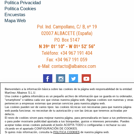
Política Privacidad
Política Cookies
Encuestas
Mapa Web
Pol. Ind. Campollano, C/ B, nº 19
02007 ALBACETE (España)
P.O. Box 5147
N 39º 01’ 10” - W 01º 52’ 56”
Teléfono: +34 967 191 404
Fax: +34 967 191 059
e-Mail: contacto@albainox.com
Bienvenida/o a la información básica sobre las cookies de la página web responsabilidad de la entidad:
Martínez Albainox S.L.U.
Una cookie o galleta informática es un pequeño archivo de información que se guarda en tu ordenador,
Diseño y Desarrollo web Im3diA comunicación
. Esta página
“smartphone” o tableta cada vez que visitas nuestra página web. Algunas cookies son nuestras y otras
pertenecen a empresas externas que prestan servicios para nuestra página web.
está optimizada para navegadores Chrome, Internet Explorer
Las cookies pueden ser de varios tipos: las cookies técnicas son necesarias para que nuestra página
9 y Firefox 4.0.
web pueda funcionar, no necesitan de tu autorización y son las únicas que tenemos activadas por
defecto.
El resto de cookies sirven para mejorar nuestra página, para personalizarla en base a tus preferencias,
o para poder mostrarte publicidad ajustada a tus búsquedas, gustos e intereses personales. Puedes
aceptar todas estas cookies pulsando el botón ACEPTA TODO o configurarlas o rechazar su uso
clicando en el apartado CONFIGURACIÓN DE COOKIES.
Si quires más información, consulta la
POLITICA COOKIES
de nuestra página web.