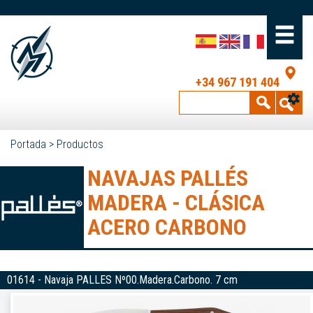
+34 967 191 404
Portada
>
Productos
NAVAJAS PALLÉS
MADERA - CLÁSICA
ACERO CARBONO
01614 - Navaja PALLES Nº00.Madera.Carbono. 7 cm