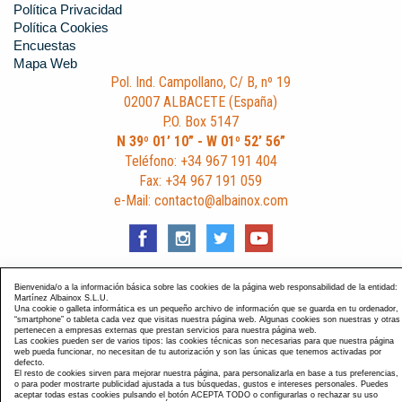
Política Privacidad
Política Cookies
Encuestas
Mapa Web
Pol. Ind. Campollano, C/ B, nº 19
02007 ALBACETE (España)
P.O. Box 5147
N 39º 01’ 10” - W 01º 52’ 56”
Teléfono: +34 967 191 404
Fax: +34 967 191 059
e-Mail: contacto@albainox.com
Bienvenida/o a la información básica sobre las cookies de la página web responsabilidad de la entidad:
Diseño y Desarrollo web Im3diA comunicación
. Esta página
Martínez Albainox S.L.U.
Una cookie o galleta informática es un pequeño archivo de información que se guarda en tu ordenador,
está optimizada para navegadores Chrome, Internet Explorer
“smartphone” o tableta cada vez que visitas nuestra página web. Algunas cookies son nuestras y otras
pertenecen a empresas externas que prestan servicios para nuestra página web.
9 y Firefox 4.0.
Las cookies pueden ser de varios tipos: las cookies técnicas son necesarias para que nuestra página
web pueda funcionar, no necesitan de tu autorización y son las únicas que tenemos activadas por
defecto.
El resto de cookies sirven para mejorar nuestra página, para personalizarla en base a tus preferencias,
o para poder mostrarte publicidad ajustada a tus búsquedas, gustos e intereses personales. Puedes
aceptar todas estas cookies pulsando el botón ACEPTA TODO o configurarlas o rechazar su uso