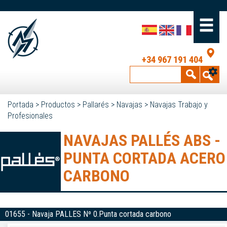
+34 967 191 404
Portada
>
Productos
>
Pallarés
>
Navajas
>
Navajas Trabajo y
Profesionales
NAVAJAS PALLÉS ABS -
PUNTA CORTADA ACERO
CARBONO
01655 - Navaja PALLES Nº 0.Punta cortada carbono