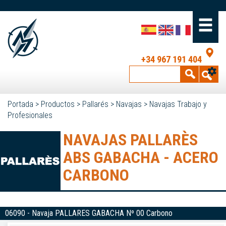
+34 967 191 404
Portada
>
Productos
>
Pallarés
>
Navajas
>
Navajas Trabajo y
Profesionales
NAVAJAS PALLARÈS
ABS GABACHA - ACERO
CARBONO
06090 - Navaja PALLARES GABACHA Nº 00 Carbono