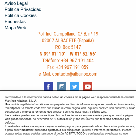
Aviso Legal
Política Privacidad
Política Cookies
Encuestas
Mapa Web
Pol. Ind. Campollano, C/ B, nº 19
02007 ALBACETE (España)
P.O. Box 5147
N 39º 01’ 10” - W 01º 52’ 56”
Teléfono: +34 967 191 404
Fax: +34 967 191 059
e-Mail: contacto@albainox.com
Bienvenida/o a la información básica sobre las cookies de la página web responsabilidad de la entidad:
Martínez Albainox S.L.U.
Una cookie o galleta informática es un pequeño archivo de información que se guarda en tu ordenador,
Diseño y Desarrollo web Im3diA comunicación
. Esta página
“smartphone” o tableta cada vez que visitas nuestra página web. Algunas cookies son nuestras y otras
pertenecen a empresas externas que prestan servicios para nuestra página web.
está optimizada para navegadores Chrome, Internet Explorer
Las cookies pueden ser de varios tipos: las cookies técnicas son necesarias para que nuestra página
9 y Firefox 4.0.
web pueda funcionar, no necesitan de tu autorización y son las únicas que tenemos activadas por
defecto.
El resto de cookies sirven para mejorar nuestra página, para personalizarla en base a tus preferencias,
o para poder mostrarte publicidad ajustada a tus búsquedas, gustos e intereses personales. Puedes
aceptar todas estas cookies pulsando el botón ACEPTA TODO o configurarlas o rechazar su uso