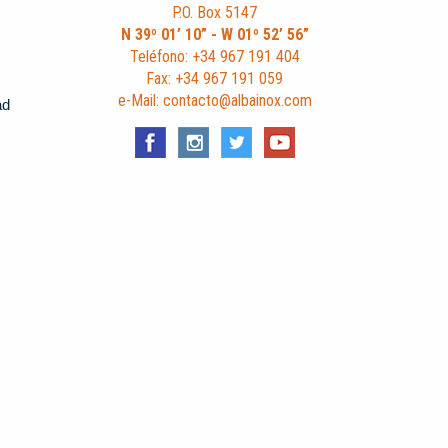
P.O. Box 5147
N 39º 01’ 10” - W 01º 52’ 56”
Teléfono: +34 967 191 404
Fax: +34 967 191 059
e-Mail: contacto@albainox.com
ad