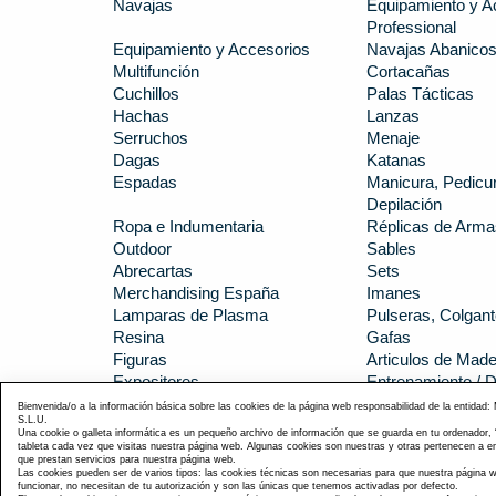
Navajas
Equipamiento y A
Professional
Equipamiento y Accesorios
Navajas Abanico
Multifunción
Cortacañas
Cuchillos
Palas Tácticas
Hachas
Lanzas
Serruchos
Menaje
Dagas
Katanas
Espadas
Manicura, Pedicur
Depilación
Ropa e Indumentaria
Réplicas de Arma
Outdoor
Sables
Abrecartas
Sets
Merchandising España
Imanes
Lamparas de Plasma
Pulseras, Colgant
Resina
Gafas
Figuras
Articulos de Made
Expositores
Entrenamiento /
Funda navajas
Pins
Bienvenida/o a la información básica sobre las cookies de la página web responsabilidad de la entidad:
S.L.U.
Llaveros
Arcos y Flechas
Una cookie o galleta informática es un pequeño archivo de información que se guarda en tu ordenador,
Merchandising Militar y policial
Tijeras de Costur
tableta cada vez que visitas nuestra página web. Algunas cookies son nuestras y otras pertenecen a 
que prestan servicios para nuestra página web.
Iluminación
Manicura, Pedicur
Las cookies pueden ser de varios tipos: las cookies técnicas son necesarias para que nuestra página
funcionar, no necesitan de tu autorización y son las únicas que tenemos activadas por defecto.
Dardos y Dianas
Accesorios Répli