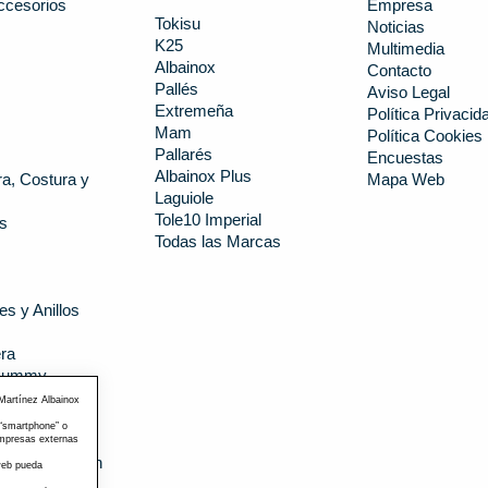
ccesorios
Empresa
Tokisu
Noticias
K25
s
Multimedia
Albainox
Contacto
Pallés
Aviso Legal
Extremeña
Política Privacid
Mam
Política Cookies
Pallarés
Encuestas
Albainox Plus
a, Costura y
Mapa Web
Laguiole
Tole10 Imperial
s
Todas las Marcas
es y Anillos
ra
 Dummy
 Martínez Albainox
 “smartphone” o
a
empresas externas
a y Depilación
 web pueda
cas Armas