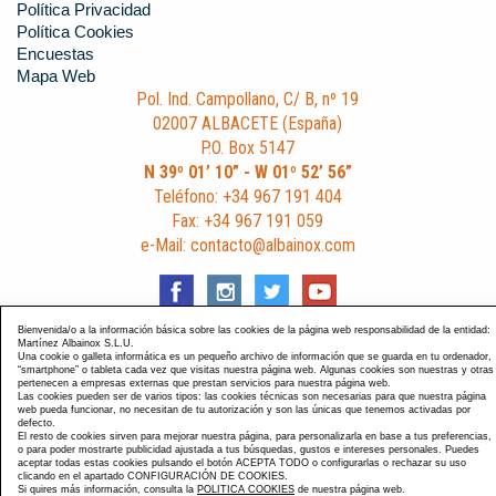
Política Privacidad
Política Cookies
Encuestas
Mapa Web
Pol. Ind. Campollano, C/ B, nº 19
02007 ALBACETE (España)
P.O. Box 5147
N 39º 01’ 10” - W 01º 52’ 56”
Teléfono: +34 967 191 404
Fax: +34 967 191 059
e-Mail: contacto@albainox.com
Bienvenida/o a la información básica sobre las cookies de la página web responsabilidad de la entidad:
Martínez Albainox S.L.U.
Una cookie o galleta informática es un pequeño archivo de información que se guarda en tu ordenador,
Diseño y Desarrollo web Im3diA comunicación
. Esta página
“smartphone” o tableta cada vez que visitas nuestra página web. Algunas cookies son nuestras y otras
pertenecen a empresas externas que prestan servicios para nuestra página web.
está optimizada para navegadores Chrome, Internet Explorer
Las cookies pueden ser de varios tipos: las cookies técnicas son necesarias para que nuestra página
9 y Firefox 4.0.
web pueda funcionar, no necesitan de tu autorización y son las únicas que tenemos activadas por
defecto.
El resto de cookies sirven para mejorar nuestra página, para personalizarla en base a tus preferencias,
o para poder mostrarte publicidad ajustada a tus búsquedas, gustos e intereses personales. Puedes
aceptar todas estas cookies pulsando el botón ACEPTA TODO o configurarlas o rechazar su uso
clicando en el apartado CONFIGURACIÓN DE COOKIES.
Si quires más información, consulta la
POLITICA COOKIES
de nuestra página web.