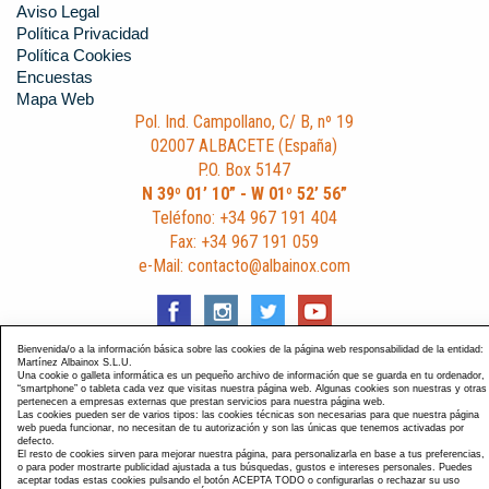
Aviso Legal
Política Privacidad
Política Cookies
Encuestas
Mapa Web
Pol. Ind. Campollano, C/ B, nº 19
02007 ALBACETE (España)
P.O. Box 5147
N 39º 01’ 10” - W 01º 52’ 56”
Teléfono: +34 967 191 404
Fax: +34 967 191 059
e-Mail: contacto@albainox.com
Bienvenida/o a la información básica sobre las cookies de la página web responsabilidad de la entidad:
Martínez Albainox S.L.U.
Una cookie o galleta informática es un pequeño archivo de información que se guarda en tu ordenador,
Diseño y Desarrollo web Im3diA comunicación
. Esta página
“smartphone” o tableta cada vez que visitas nuestra página web. Algunas cookies son nuestras y otras
pertenecen a empresas externas que prestan servicios para nuestra página web.
está optimizada para navegadores Chrome, Internet Explorer
Las cookies pueden ser de varios tipos: las cookies técnicas son necesarias para que nuestra página
9 y Firefox 4.0.
web pueda funcionar, no necesitan de tu autorización y son las únicas que tenemos activadas por
defecto.
El resto de cookies sirven para mejorar nuestra página, para personalizarla en base a tus preferencias,
o para poder mostrarte publicidad ajustada a tus búsquedas, gustos e intereses personales. Puedes
aceptar todas estas cookies pulsando el botón ACEPTA TODO o configurarlas o rechazar su uso