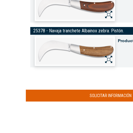
25378 - Navaja tranchete Albainox zebra. Pistón.
Produc
SOLICITAR INFORMACIÓN