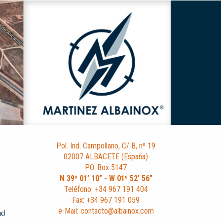
Pol. Ind. Campollano, C/ B, nº 19
02007 ALBACETE (España)
P.O. Box 5147
N 39º 01’ 10” - W 01º 52’ 56”
Teléfono: +34 967 191 404
Fax: +34 967 191 059
e-Mail: contacto@albainox.com
ad