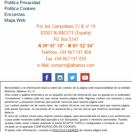
Política Privacidad
Política Cookies
Encuestas
Mapa Web
Pol. Ind. Campollano, C/ B, nº 19
02007 ALBACETE (España)
P.O. Box 5147
N 39º 01’ 10” - W 01º 52’ 56”
Teléfono: +34 967 191 404
Fax: +34 967 191 059
e-Mail: contacto@albainox.com
Bienvenida/o a la información básica sobre las cookies de la página web responsabilidad de la entidad:
Martínez Albainox S.L.U.
Una cookie o galleta informática es un pequeño archivo de información que se guarda en tu ordenador,
Diseño y Desarrollo web Im3diA comunicación
. Esta página
“smartphone” o tableta cada vez que visitas nuestra página web. Algunas cookies son nuestras y otras
pertenecen a empresas externas que prestan servicios para nuestra página web.
está optimizada para navegadores Chrome, Internet Explorer
Las cookies pueden ser de varios tipos: las cookies técnicas son necesarias para que nuestra página
9 y Firefox 4.0.
web pueda funcionar, no necesitan de tu autorización y son las únicas que tenemos activadas por
defecto.
El resto de cookies sirven para mejorar nuestra página, para personalizarla en base a tus preferencias,
o para poder mostrarte publicidad ajustada a tus búsquedas, gustos e intereses personales. Puedes
aceptar todas estas cookies pulsando el botón ACEPTA TODO o configurarlas o rechazar su uso
clicando en el apartado CONFIGURACIÓN DE COOKIES.
Si quires más información, consulta la
POLITICA COOKIES
de nuestra página web.