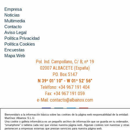
Empresa
Noticias
Multimedia
Contacto
Aviso Legal
Política Privacidad
Política Cookies
Encuestas
Mapa Web
Pol. Ind. Campollano, C/ B, nº 19
02007 ALBACETE (España)
P.O. Box 5147
N 39º 01’ 10” - W 01º 52’ 56”
Teléfono: +34 967 191 404
Fax: +34 967 191 059
e-Mail: contacto@albainox.com
Bienvenida/o a la información básica sobre las cookies de la página web responsabilidad de la entidad:
Martínez Albainox S.L.U.
Una cookie o galleta informática es un pequeño archivo de información que se guarda en tu ordenador,
“smartphone” o tableta cada vez que visitas nuestra página web. Algunas cookies son nuestras y otras
pertenecen a empresas externas que prestan servicios para nuestra página web.