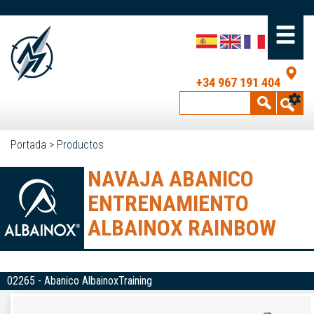
+34 967 191 404
Portada
>
Productos
NAVAJA ABANICO
ENTRENAMIENTO
ALBAINOX RAINBOW
02265 - Abanico AlbainoxTraining