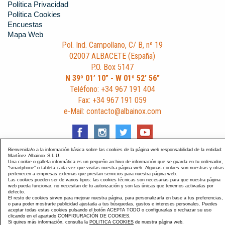
Política Privacidad
Política Cookies
Encuestas
Mapa Web
Pol. Ind. Campollano, C/ B, nº 19
02007 ALBACETE (España)
P.O. Box 5147
N 39º 01’ 10” - W 01º 52’ 56”
Teléfono: +34 967 191 404
Fax: +34 967 191 059
e-Mail: contacto@albainox.com
Bienvenida/o a la información básica sobre las cookies de la página web responsabilidad de la entidad:
Martínez Albainox S.L.U.
Una cookie o galleta informática es un pequeño archivo de información que se guarda en tu ordenador,
Diseño y Desarrollo web Im3diA comunicación
. Esta página
“smartphone” o tableta cada vez que visitas nuestra página web. Algunas cookies son nuestras y otras
pertenecen a empresas externas que prestan servicios para nuestra página web.
está optimizada para navegadores Chrome, Internet Explorer
Las cookies pueden ser de varios tipos: las cookies técnicas son necesarias para que nuestra página
9 y Firefox 4.0.
web pueda funcionar, no necesitan de tu autorización y son las únicas que tenemos activadas por
defecto.
El resto de cookies sirven para mejorar nuestra página, para personalizarla en base a tus preferencias,
o para poder mostrarte publicidad ajustada a tus búsquedas, gustos e intereses personales. Puedes
aceptar todas estas cookies pulsando el botón ACEPTA TODO o configurarlas o rechazar su uso
clicando en el apartado CONFIGURACIÓN DE COOKIES.
Si quires más información, consulta la
POLITICA COOKIES
de nuestra página web.