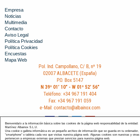
Empresa
Noticias
Multimedia
Contacto
Aviso Legal
Política Privacidad
Política Cookies
Encuestas
Mapa Web
Pol. Ind. Campollano, C/ B, nº 19
02007 ALBACETE (España)
P.O. Box 5147
N 39º 01’ 10” - W 01º 52’ 56”
Teléfono: +34 967 191 404
Fax: +34 967 191 059
e-Mail: contacto@albainox.com
Bienvenida/o a la información básica sobre las cookies de la página web responsabilidad de la entidad:
Martínez Albainox S.L.U.
Una cookie o galleta informática es un pequeño archivo de información que se guarda en tu ordenador,
“smartphone” o tableta cada vez que visitas nuestra página web. Algunas cookies son nuestras y otras
pertenecen a empresas externas que prestan servicios para nuestra página web.