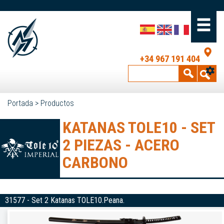
+34 967 191 404
Portada
>
Productos
KATANAS TOLE10 - SET
2 PIEZAS - ACERO
CARBONO
31577 - Set 2 Katanas TOLE10.Peana.