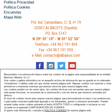
Política Privacidad
Política Cookies
Encuestas
Mapa Web
Pol. Ind. Campollano, C/ B, nº 19
02007 ALBACETE (España)
P.O. Box 5147
N 39º 01’ 10” - W 01º 52’ 56”
Teléfono: +34 967 191 404
Fax: +34 967 191 059
e-Mail: contacto@albainox.com
Bienvenida/o a la información básica sobre las cookies de la página web responsabilidad de la entidad:
Martínez Albainox S.L.U.
Una cookie o galleta informática es un pequeño archivo de información que se guarda en tu ordenador,
Diseño y Desarrollo web Im3diA comunicación
. Esta página
“smartphone” o tableta cada vez que visitas nuestra página web. Algunas cookies son nuestras y otras
pertenecen a empresas externas que prestan servicios para nuestra página web.
está optimizada para navegadores Chrome, Internet Explorer
Las cookies pueden ser de varios tipos: las cookies técnicas son necesarias para que nuestra página
9 y Firefox 4.0.
web pueda funcionar, no necesitan de tu autorización y son las únicas que tenemos activadas por
defecto.
El resto de cookies sirven para mejorar nuestra página, para personalizarla en base a tus preferencias,
o para poder mostrarte publicidad ajustada a tus búsquedas, gustos e intereses personales. Puedes
aceptar todas estas cookies pulsando el botón ACEPTA TODO o configurarlas o rechazar su uso
clicando en el apartado CONFIGURACIÓN DE COOKIES.
Si quires más información, consulta la
POLITICA COOKIES
de nuestra página web.