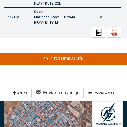
HEAVY DUTY. XXL
Guante
34491-M
Mastodon. Mod:
Coyote
M
HEAVY DUTY. M
SOLICITAR INFORMACIÓN
Enviar a un amigo
Arriba
Volver Atrás