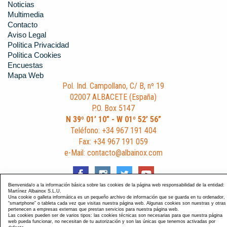
Noticias
Multimedia
Contacto
Aviso Legal
Política Privacidad
Política Cookies
Encuestas
Mapa Web
Pol. Ind. Campollano, C/ B, nº 19
02007 ALBACETE (España)
P.O. Box 5147
N 39º 01’ 10” - W 01º 52’ 56”
Teléfono: +34 967 191 404
Fax: +34 967 191 059
e-Mail: contacto@albainox.com
Bienvenida/o a la información básica sobre las cookies de la página web responsabilidad de la entidad:
Martínez Albainox S.L.U.
Una cookie o galleta informática es un pequeño archivo de información que se guarda en tu ordenador,
“smartphone” o tableta cada vez que visitas nuestra página web. Algunas cookies son nuestras y otras
Diseño y Desarrollo web Im3diA comunicación
. Esta página
pertenecen a empresas externas que prestan servicios para nuestra página web.
Las cookies pueden ser de varios tipos: las cookies técnicas son necesarias para que nuestra página
está optimizada para navegadores Chrome, Internet Explorer
web pueda funcionar, no necesitan de tu autorización y son las únicas que tenemos activadas por