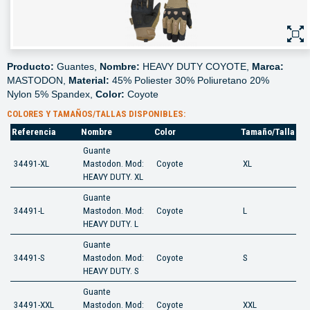
Producto:
Guantes,
Nombre:
HEAVY DUTY COYOTE,
Marca:
MASTODON,
Material:
45% Poliester 30% Poliuretano 20%
Nylon 5% Spandex,
Color:
Coyote
COLORES Y TAMAÑOS/TALLAS DISPONIBLES:
Referencia
Nombre
Color
Tamaño/Talla
Guante
34491-XL
Mastodon. Mod:
Coyote
XL
HEAVY DUTY. XL
Guante
34491-L
Mastodon. Mod:
Coyote
L
HEAVY DUTY. L
Guante
34491-S
Mastodon. Mod:
Coyote
S
HEAVY DUTY. S
Guante
34491-XXL
Mastodon. Mod:
Coyote
XXL