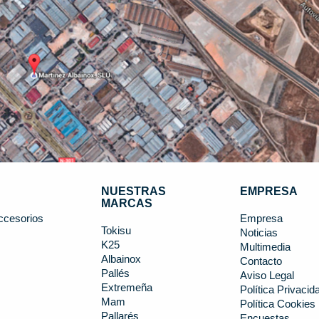
NUESTRAS
EMPRESA
MARCAS
ccesorios
Empresa
Tokisu
Noticias
K25
s
Multimedia
Albainox
Contacto
Pallés
Aviso Legal
Extremeña
Política Privacid
Mam
Política Cookies
Pallarés
Encuestas