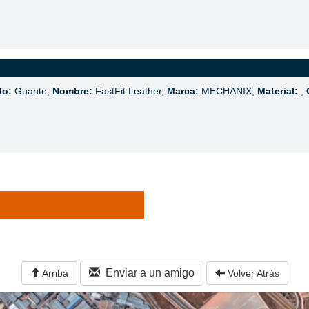
to:
Guante,
Nombre:
FastFit Leather,
Marca:
MECHANIX,
Material:
,
Enviar a un amigo
Arriba
Volver Atrás