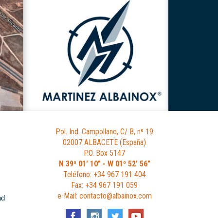
Pol. Ind. Campollano, C/ B, nº 19
02007 ALBACETE (España)
P.O. Box 5147
N 39º 01’ 10” - W 01º 52’ 56”
Teléfono: +34 967 191 404
Fax: +34 967 191 059
e-Mail: contacto@albainox.com
ad