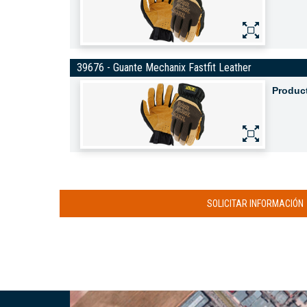
39676 - Guante Mechanix Fastfit Leather
Produc
SOLICITAR INFORMACIÓN