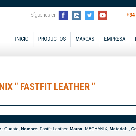
Síguenos en:
+34
INICIO
PRODUCTOS
MARCAS
EMPRESA
X " FASTFIT LEATHER "
o:
Guante,
Nombre:
Fastfit Leather,
Marca:
MECHANIX,
Material:
,
Co