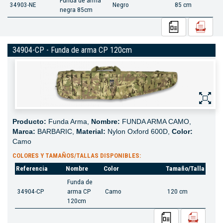
Funda de arma
34903-NE
Negro
85 cm
negra 85cm
34904-CP - Funda de arma CP 120cm
Producto:
Funda Arma,
Nombre:
FUNDA ARMA CAMO,
Marca:
BARBARIC,
Material:
Nylon Oxford 600D,
Color:
Camo
COLORES Y TAMAÑOS/TALLAS DISPONIBLES:
Referencia
Nombre
Color
Tamaño/Talla
Funda de
34904-CP
arma CP
Camo
120 cm
120cm