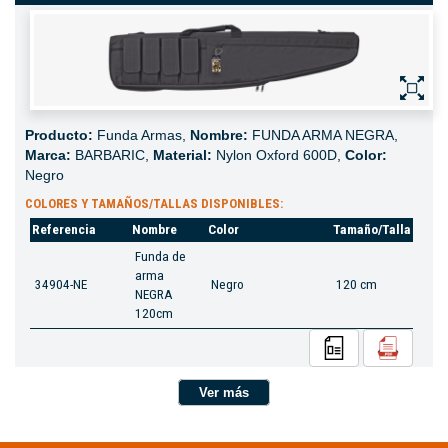
Producto:
Funda Armas,
Nombre:
FUNDA ARMA NEGRA,
Marca:
BARBARIC,
Material:
Nylon Oxford 600D,
Color:
Negro
COLORES Y TAMAÑOS/TALLAS DISPONIBLES:
Referencia
Nombre
Color
Tamaño/Talla
Funda de
arma
34904-NE
Negro
120 cm
NEGRA
120cm
Ver más