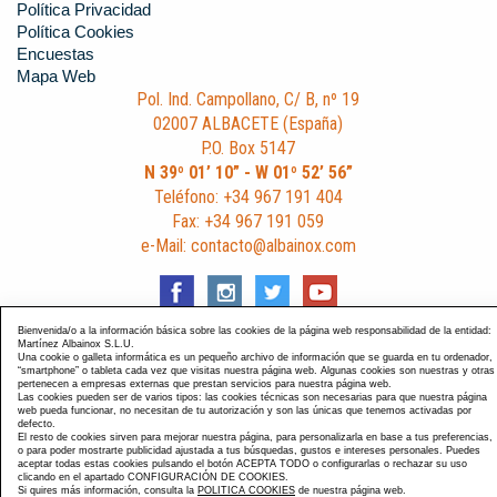
Política Privacidad
Política Cookies
Encuestas
Mapa Web
Pol. Ind. Campollano, C/ B, nº 19
02007 ALBACETE (España)
P.O. Box 5147
N 39º 01’ 10” - W 01º 52’ 56”
Teléfono: +34 967 191 404
Fax: +34 967 191 059
e-Mail: contacto@albainox.com
Bienvenida/o a la información básica sobre las cookies de la página web responsabilidad de la entidad:
Martínez Albainox S.L.U.
Una cookie o galleta informática es un pequeño archivo de información que se guarda en tu ordenador,
Diseño y Desarrollo web Im3diA comunicación
. Esta página
“smartphone” o tableta cada vez que visitas nuestra página web. Algunas cookies son nuestras y otras
pertenecen a empresas externas que prestan servicios para nuestra página web.
está optimizada para navegadores Chrome, Internet Explorer
Las cookies pueden ser de varios tipos: las cookies técnicas son necesarias para que nuestra página
9 y Firefox 4.0.
web pueda funcionar, no necesitan de tu autorización y son las únicas que tenemos activadas por
defecto.
El resto de cookies sirven para mejorar nuestra página, para personalizarla en base a tus preferencias,
o para poder mostrarte publicidad ajustada a tus búsquedas, gustos e intereses personales. Puedes
aceptar todas estas cookies pulsando el botón ACEPTA TODO o configurarlas o rechazar su uso
clicando en el apartado CONFIGURACIÓN DE COOKIES.
Si quires más información, consulta la
POLITICA COOKIES
de nuestra página web.