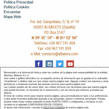
Política Privacidad
Política Cookies
Encuestas
Mapa Web
Pol. Ind. Campollano, C/ B, nº 19
02007 ALBACETE (España)
P.O. Box 5147
N 39º 01’ 10” - W 01º 52’ 56”
Teléfono: +34 967 191 404
Fax: +34 967 191 059
e-Mail: contacto@albainox.com
Bienvenida/o a la información básica sobre las cookies de la página web responsabilidad de la entidad:
Martínez Albainox S.L.U.
Una cookie o galleta informática es un pequeño archivo de información que se guarda en tu ordenador,
Diseño y Desarrollo web Im3diA comunicación
. Esta página
“smartphone” o tableta cada vez que visitas nuestra página web. Algunas cookies son nuestras y otras
pertenecen a empresas externas que prestan servicios para nuestra página web.
está optimizada para navegadores Chrome, Internet Explorer
Las cookies pueden ser de varios tipos: las cookies técnicas son necesarias para que nuestra página
9 y Firefox 4.0.
web pueda funcionar, no necesitan de tu autorización y son las únicas que tenemos activadas por
defecto.
El resto de cookies sirven para mejorar nuestra página, para personalizarla en base a tus preferencias,
o para poder mostrarte publicidad ajustada a tus búsquedas, gustos e intereses personales. Puedes
aceptar todas estas cookies pulsando el botón ACEPTA TODO o configurarlas o rechazar su uso
clicando en el apartado CONFIGURACIÓN DE COOKIES.
Si quires más información, consulta la
POLITICA COOKIES
de nuestra página web.