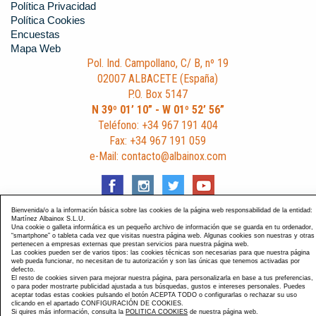
Política Privacidad
Política Cookies
Encuestas
Mapa Web
Pol. Ind. Campollano, C/ B, nº 19
02007 ALBACETE (España)
P.O. Box 5147
N 39º 01’ 10” - W 01º 52’ 56”
Teléfono: +34 967 191 404
Fax: +34 967 191 059
e-Mail: contacto@albainox.com
Bienvenida/o a la información básica sobre las cookies de la página web responsabilidad de la entidad:
Martínez Albainox S.L.U.
Una cookie o galleta informática es un pequeño archivo de información que se guarda en tu ordenador,
Diseño y Desarrollo web Im3diA comunicación
. Esta página
“smartphone” o tableta cada vez que visitas nuestra página web. Algunas cookies son nuestras y otras
pertenecen a empresas externas que prestan servicios para nuestra página web.
está optimizada para navegadores Chrome, Internet Explorer
Las cookies pueden ser de varios tipos: las cookies técnicas son necesarias para que nuestra página
9 y Firefox 4.0.
web pueda funcionar, no necesitan de tu autorización y son las únicas que tenemos activadas por
defecto.
El resto de cookies sirven para mejorar nuestra página, para personalizarla en base a tus preferencias,
o para poder mostrarte publicidad ajustada a tus búsquedas, gustos e intereses personales. Puedes
aceptar todas estas cookies pulsando el botón ACEPTA TODO o configurarlas o rechazar su uso
clicando en el apartado CONFIGURACIÓN DE COOKIES.
Si quires más información, consulta la
POLITICA COOKIES
de nuestra página web.