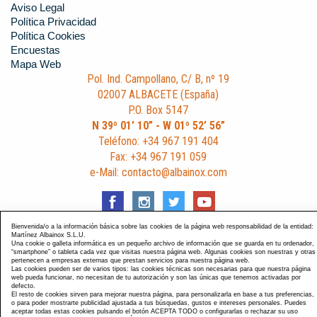
Aviso Legal
Política Privacidad
Política Cookies
Encuestas
Mapa Web
Pol. Ind. Campollano, C/ B, nº 19
02007 ALBACETE (España)
P.O. Box 5147
N 39º 01’ 10” - W 01º 52’ 56”
Teléfono: +34 967 191 404
Fax: +34 967 191 059
e-Mail: contacto@albainox.com
Bienvenida/o a la información básica sobre las cookies de la página web responsabilidad de la entidad:
Martínez Albainox S.L.U.
Una cookie o galleta informática es un pequeño archivo de información que se guarda en tu ordenador,
Diseño y Desarrollo web Im3diA comunicación
. Esta página
“smartphone” o tableta cada vez que visitas nuestra página web. Algunas cookies son nuestras y otras
pertenecen a empresas externas que prestan servicios para nuestra página web.
está optimizada para navegadores Chrome, Internet Explorer
Las cookies pueden ser de varios tipos: las cookies técnicas son necesarias para que nuestra página
9 y Firefox 4.0.
web pueda funcionar, no necesitan de tu autorización y son las únicas que tenemos activadas por
defecto.
El resto de cookies sirven para mejorar nuestra página, para personalizarla en base a tus preferencias,
o para poder mostrarte publicidad ajustada a tus búsquedas, gustos e intereses personales. Puedes
aceptar todas estas cookies pulsando el botón ACEPTA TODO o configurarlas o rechazar su uso