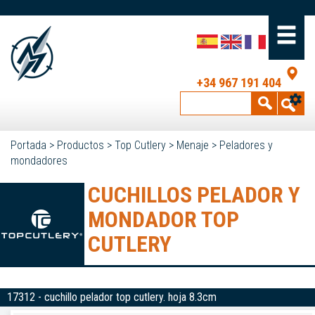
+34 967 191 404
Portada
>
Productos
>
Top Cutlery
>
Menaje
>
Peladores y
mondadores
CUCHILLOS PELADOR Y
MONDADOR TOP
CUTLERY
17312 - cuchillo pelador top cutlery. hoja 8.3cm