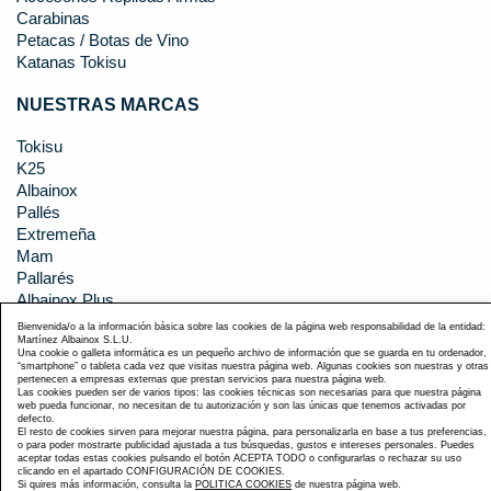
Carabinas
Petacas / Botas de Vino
Katanas Tokisu
NUESTRAS MARCAS
Tokisu
K25
Albainox
Pallés
Extremeña
Mam
Pallarés
Albainox Plus
Laguiole
Bienvenida/o a la información básica sobre las cookies de la página web responsabilidad de la entidad:
Martínez Albainox S.L.U.
Tole10 Imperial
Una cookie o galleta informática es un pequeño archivo de información que se guarda en tu ordenador,
Todas las Marcas
“smartphone” o tableta cada vez que visitas nuestra página web. Algunas cookies son nuestras y otras
pertenecen a empresas externas que prestan servicios para nuestra página web.
Las cookies pueden ser de varios tipos: las cookies técnicas son necesarias para que nuestra página
EMPRESA
web pueda funcionar, no necesitan de tu autorización y son las únicas que tenemos activadas por
defecto.
El resto de cookies sirven para mejorar nuestra página, para personalizarla en base a tus preferencias,
o para poder mostrarte publicidad ajustada a tus búsquedas, gustos e intereses personales. Puedes
Empresa
aceptar todas estas cookies pulsando el botón ACEPTA TODO o configurarlas o rechazar su uso
Noticias
clicando en el apartado CONFIGURACIÓN DE COOKIES.
Si quires más información, consulta la
POLITICA COOKIES
de nuestra página web.