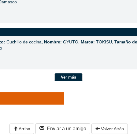
 Damasco
to:
Cuchillo de cocina,
Nombre:
GYUTO,
Marca:
TOKISU,
Tamaño de 
o
Ver más
Enviar a un amigo
Arriba
Volver Atrás