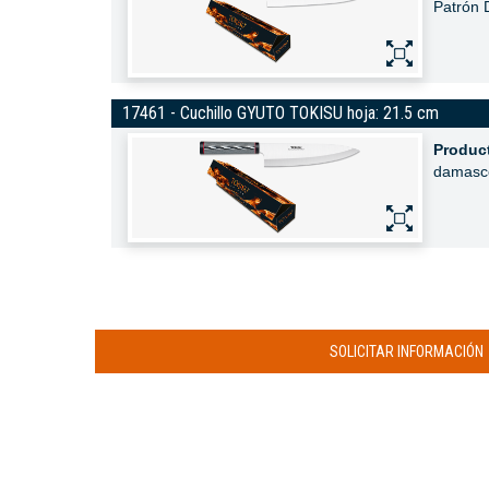
Patrón
17461 - Cuchillo GYUTO TOKISU hoja: 21.5 cm
Produc
damasc
SOLICITAR INFORMACIÓN