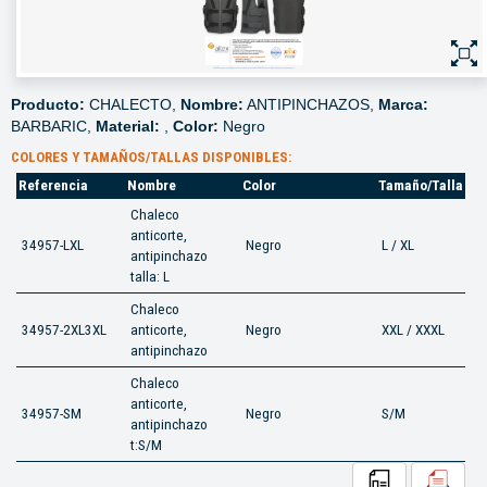
Producto:
CHALECTO,
Nombre:
ANTIPINCHAZOS,
Marca:
BARBARIC,
Material:
,
Color:
Negro
COLORES Y TAMAÑOS/TALLAS DISPONIBLES:
Referencia
Nombre
Color
Tamaño/Talla
Chaleco
anticorte,
34957-LXL
Negro
L / XL
antipinchazo
talla: L
Chaleco
34957-2XL3XL
anticorte,
Negro
XXL / XXXL
antipinchazo
Chaleco
anticorte,
34957-SM
Negro
S/M
antipinchazo
t:S/M