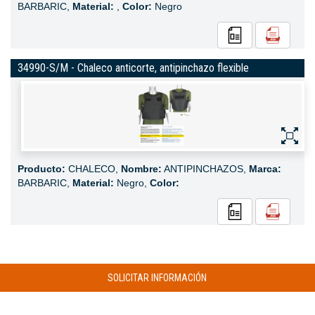
BARBARIC,
Material:
,
Color:
Negro
34990-S/M - Chaleco anticorte, antipinchazo flexible
Producto:
CHALECO,
Nombre:
ANTIPINCHAZOS,
Marca:
BARBARIC,
Material:
Negro,
Color:
SOLICITAR INFORMACIÓN