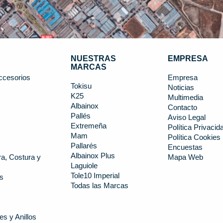
NUESTRAS
EMPRESA
MARCAS
ccesorios
Empresa
Tokisu
Noticias
K25
s
Multimedia
Albainox
Contacto
Pallés
Aviso Legal
Extremeña
Política Privacid
Mam
Política Cookies
Pallarés
Encuestas
Albainox Plus
a, Costura y
Mapa Web
Laguiole
Tole10 Imperial
s
Todas las Marcas
es y Anillos