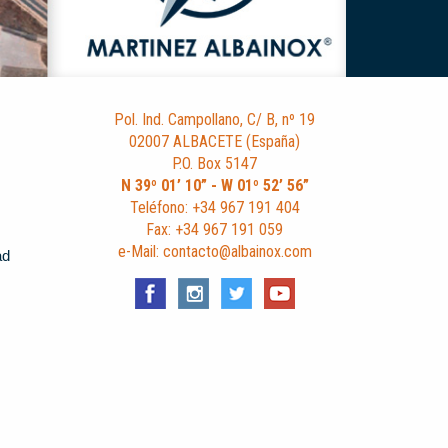
Pol. Ind. Campollano, C/ B, nº 19
02007 ALBACETE (España)
P.O. Box 5147
N 39º 01’ 10” - W 01º 52’ 56”
Teléfono: +34 967 191 404
Fax: +34 967 191 059
e-Mail: contacto@albainox.com
ad