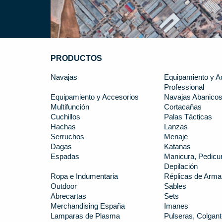
PRODUCTOS
Navajas
Equipamiento y A
Professional
Equipamiento y Accesorios
Navajas Abanico
Multifunción
Cortacañas
Cuchillos
Palas Tácticas
Hachas
Lanzas
Serruchos
Menaje
Dagas
Katanas
Espadas
Manicura, Pedicur
Depilación
Ropa e Indumentaria
Réplicas de Arma
Outdoor
Sables
Abrecartas
Sets
Merchandising España
Imanes
Lamparas de Plasma
Pulseras, Colgant