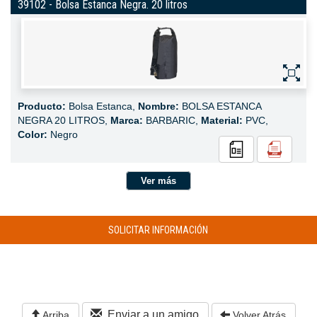
39102 - Bolsa Estanca Negra. 20 litros
Producto:
Bolsa Estanca,
Nombre:
BOLSA ESTANCA
NEGRA 20 LITROS,
Marca:
BARBARIC,
Material:
PVC,
Color:
Negro
Ver más
SOLICITAR INFORMACIÓN
Enviar a un amigo
Arriba
Volver Atrás