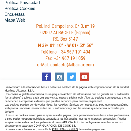
Política Privacidad
Política Cookies
Encuestas
Mapa Web
Pol. Ind. Campollano, C/ B, nº 19
02007 ALBACETE (España)
P.O. Box 5147
N 39º 01’ 10” - W 01º 52’ 56”
Teléfono: +34 967 191 404
Fax: +34 967 191 059
e-Mail: contacto@albainox.com
Bienvenida/o a la información básica sobre las cookies de la página web responsabilidad de la entidad:
Martínez Albainox S.L.U.
Una cookie o galleta informática es un pequeño archivo de información que se guarda en tu ordenador,
Diseño y Desarrollo web Im3diA comunicación
. Esta página
“smartphone” o tableta cada vez que visitas nuestra página web. Algunas cookies son nuestras y otras
pertenecen a empresas externas que prestan servicios para nuestra página web.
está optimizada para navegadores Chrome, Internet Explorer
Las cookies pueden ser de varios tipos: las cookies técnicas son necesarias para que nuestra página
9 y Firefox 4.0.
web pueda funcionar, no necesitan de tu autorización y son las únicas que tenemos activadas por
defecto.
El resto de cookies sirven para mejorar nuestra página, para personalizarla en base a tus preferencias,
o para poder mostrarte publicidad ajustada a tus búsquedas, gustos e intereses personales. Puedes
aceptar todas estas cookies pulsando el botón ACEPTA TODO o configurarlas o rechazar su uso
clicando en el apartado CONFIGURACIÓN DE COOKIES.
Si quires más información, consulta la
POLITICA COOKIES
de nuestra página web.