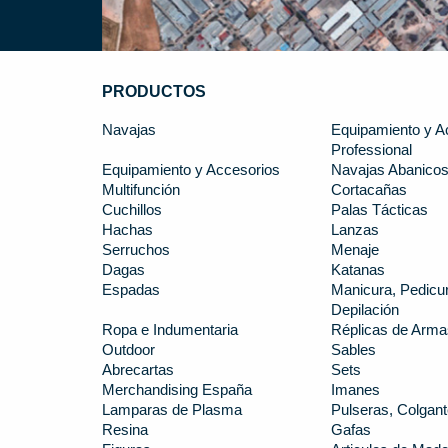
PRODUCTOS
Navajas
Equipamiento y A
Professional
Equipamiento y Accesorios
Navajas Abanico
Multifunción
Cortacañas
Cuchillos
Palas Tácticas
Hachas
Lanzas
Serruchos
Menaje
Dagas
Katanas
Espadas
Manicura, Pedicur
Depilación
Ropa e Indumentaria
Réplicas de Arma
Outdoor
Sables
Abrecartas
Sets
Merchandising España
Imanes
Lamparas de Plasma
Pulseras, Colgant
Resina
Gafas