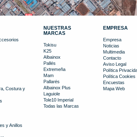
NUESTRAS
EMPRESA
MARCAS
ccesorios
Empresa
Tokisu
Noticias
K25
s
Multimedia
Albainox
Contacto
Pallés
Aviso Legal
Extremeña
Política Privacid
Mam
Política Cookies
Pallarés
Encuestas
Albainox Plus
a, Costura y
Mapa Web
Laguiole
Tole10 Imperial
s
Todas las Marcas
es y Anillos