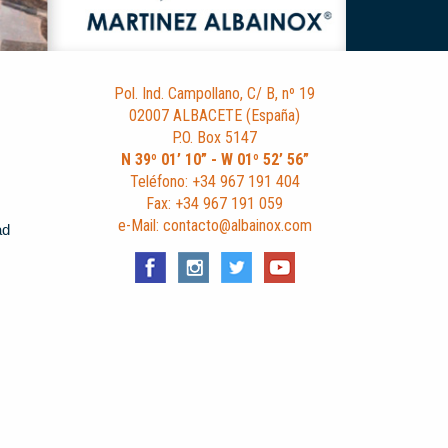
Pol. Ind. Campollano, C/ B, nº 19
02007 ALBACETE (España)
P.O. Box 5147
N 39º 01’ 10” - W 01º 52’ 56”
Teléfono: +34 967 191 404
Fax: +34 967 191 059
e-Mail: contacto@albainox.com
ad