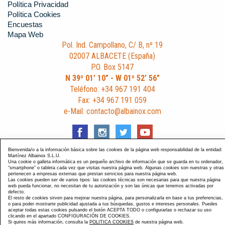
Política Privacidad
Política Cookies
Encuestas
Mapa Web
Pol. Ind. Campollano, C/ B, nº 19
02007 ALBACETE (España)
P.O. Box 5147
N 39º 01’ 10” - W 01º 52’ 56”
Teléfono: +34 967 191 404
Fax: +34 967 191 059
e-Mail: contacto@albainox.com
Bienvenida/o a la información básica sobre las cookies de la página web responsabilidad de la entidad:
Martínez Albainox S.L.U.
Una cookie o galleta informática es un pequeño archivo de información que se guarda en tu ordenador,
Diseño y Desarrollo web Im3diA comunicación
. Esta página
“smartphone” o tableta cada vez que visitas nuestra página web. Algunas cookies son nuestras y otras
pertenecen a empresas externas que prestan servicios para nuestra página web.
está optimizada para navegadores Chrome, Internet Explorer
Las cookies pueden ser de varios tipos: las cookies técnicas son necesarias para que nuestra página
9 y Firefox 4.0.
web pueda funcionar, no necesitan de tu autorización y son las únicas que tenemos activadas por
defecto.
El resto de cookies sirven para mejorar nuestra página, para personalizarla en base a tus preferencias,
o para poder mostrarte publicidad ajustada a tus búsquedas, gustos e intereses personales. Puedes
aceptar todas estas cookies pulsando el botón ACEPTA TODO o configurarlas o rechazar su uso
clicando en el apartado CONFIGURACIÓN DE COOKIES.
Si quires más información, consulta la
POLITICA COOKIES
de nuestra página web.