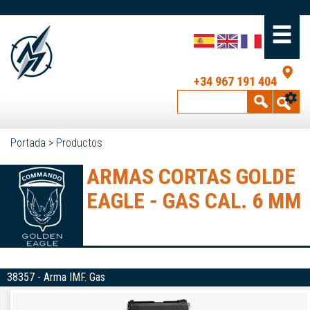
+34 967 191 404
Portada
>
Productos
ARMAS CORTAS GOLDE
EAGLE - GAS CAL. 6 MM
38357 - Arma IMF. Gas