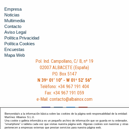
Empresa
Noticias
Multimedia
Contacto
Aviso Legal
Política Privacidad
Política Cookies
Encuestas
Mapa Web
Pol. Ind. Campollano, C/ B, nº 19
02007 ALBACETE (España)
P.O. Box 5147
N 39º 01’ 10” - W 01º 52’ 56”
Teléfono: +34 967 191 404
Fax: +34 967 191 059
e-Mail: contacto@albainox.com
Bienvenida/o a la información básica sobre las cookies de la página web responsabilidad de la entidad:
Martínez Albainox S.L.U.
Una cookie o galleta informática es un pequeño archivo de información que se guarda en tu ordenador,
“smartphone” o tableta cada vez que visitas nuestra página web. Algunas cookies son nuestras y otras
pertenecen a empresas externas que prestan servicios para nuestra página web.