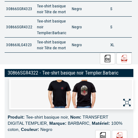
Tee-shirt basique
30866SGR4323
Negro
S
noir Tête de mort
Tee-shirt basique
30866SGR4322
noir
Negro
S
Templier.Barbaric
Tee-shirt basique
30866XLG4323
Negro
XL
noir Tête de mort
30866SGR4322 - Tee-shirt basique noir Templier.Barbaric
Produit:
Tee-shirt basique noir,
Nom:
TRANSFERT
DIGITAL TEMPLIER,
Marque:
BARBARIC,
Matériel:
100%
coton,
Couleur:
Negro