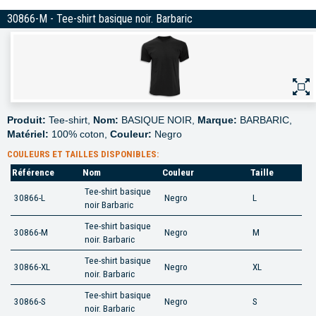
30866-M - Tee-shirt basique noir. Barbaric
Produit:
Tee-shirt,
Nom:
BASIQUE NOIR,
Marque:
BARBARIC,
Matériel:
100% coton,
Couleur:
Negro
COULEURS ET TAILLES DISPONIBLES:
Référence
Nom
Couleur
Taille
Tee-shirt basique
30866-L
Negro
L
noir Barbaric
Tee-shirt basique
30866-M
Negro
M
noir. Barbaric
Tee-shirt basique
30866-XL
Negro
XL
noir. Barbaric
Tee-shirt basique
30866-S
Negro
S
noir. Barbaric