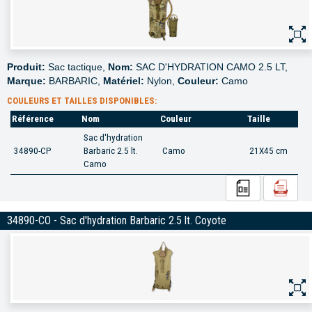
Produit:
Sac tactique,
Nom:
SAC D'HYDRATION CAMO 2.5 LT,
Marque:
BARBARIC,
Matériel:
Nylon,
Couleur:
Camo
COULEURS ET TAILLES DISPONIBLES:
Référence
Nom
Couleur
Taille
Sac d'hydration
34890-CP
Barbaric 2.5 lt.
Camo
21X45 cm
Camo
34890-CO - Sac d'hydration Barbaric 2.5 lt. Coyote