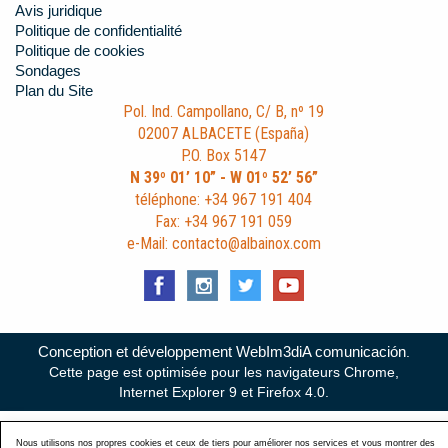
Avis juridique
Politique de confidentialité
Politique de cookies
Sondages
Plan du Site
Pol. Ind. Campollano, C/ B, nº 19
02007 ALBACETE (España)
P.O. Box 5147
N 39º 01’ 10” - W 01º 52’ 56”
téléphone: +34 967 191 404
Fax: +34 967 191 059
e-Mail: contacto@albainox.com
Conception et développement WebIm3diA comunicación
.
Cette page est optimisée pour les navigateurs Chrome,
Internet Explorer 9 et Firefox 4.0.
Nous utilisons nos propres cookies et ceux de tiers pour améliorer nos services et vous montrer des