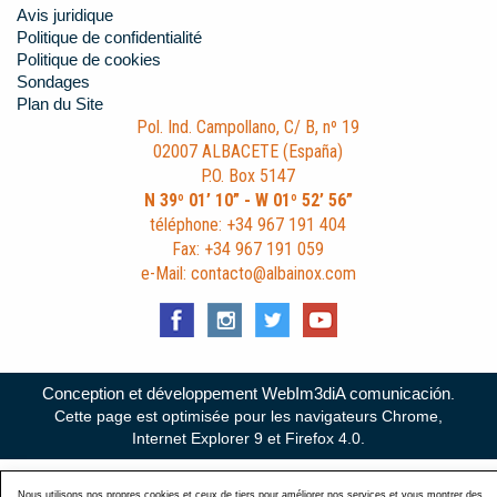
Avis juridique
Politique de confidentialité
Politique de cookies
Sondages
Plan du Site
Pol. Ind. Campollano, C/ B, nº 19
02007 ALBACETE (España)
P.O. Box 5147
N 39º 01’ 10” - W 01º 52’ 56”
téléphone: +34 967 191 404
Fax: +34 967 191 059
e-Mail: contacto@albainox.com
Conception et développement WebIm3diA comunicación
.
Cette page est optimisée pour les navigateurs Chrome,
Internet Explorer 9 et Firefox 4.0.
Nous utilisons nos propres cookies et ceux de tiers pour améliorer nos services et vous montrer des