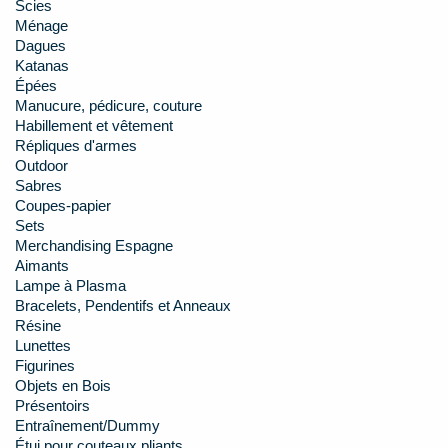
Scies
Ménage
Dagues
Katanas
Épées
Manucure, pédicure, couture
Habillement et vêtement
Répliques d'armes
Outdoor
Sabres
Coupes-papier
Sets
Merchandising Espagne
Aimants
Lampe à Plasma
Bracelets, Pendentifs et Anneaux
Résine
Lunettes
Figurines
Objets en Bois
Présentoirs
Entraînement/Dummy
Étui pour couteaux pliants