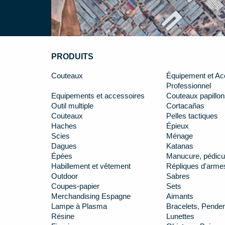
PRODUITS
Couteaux
Équipement et Ac
Professionnel
Equipements et accessoires
Couteaux papillon
Outil multiple
Cortacañas
Couteaux
Pelles tactiques
Haches
Épieux
Scies
Ménage
Dagues
Katanas
Épées
Manucure, pédicu
Habillement et vêtement
Répliques d'arme
Outdoor
Sabres
Coupes-papier
Sets
Merchandising Espagne
Aimants
Lampe à Plasma
Bracelets, Penden
Résine
Lunettes