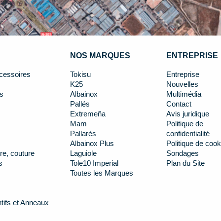
NOS MARQUES
ENTREPRISE
cessoires
Tokisu
Entreprise
K25
Nouvelles
s
Albainox
Multimédia
Pallés
Contact
Extremeña
Avis juridique
Mam
Politique de
Pallarés
confidentialité
Albainox Plus
Politique de cook
re, couture
Laguiole
Sondages
s
Tole10 Imperial
Plan du Site
Toutes les Marques
tifs et Anneaux