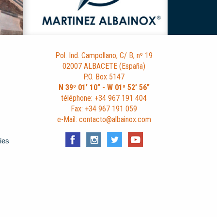
Pol. Ind. Campollano, C/ B, nº 19
02007 ALBACETE (España)
P.O. Box 5147
N 39º 01’ 10” - W 01º 52’ 56”
téléphone: +34 967 191 404
Fax: +34 967 191 059
e-Mail: contacto@albainox.com
ies