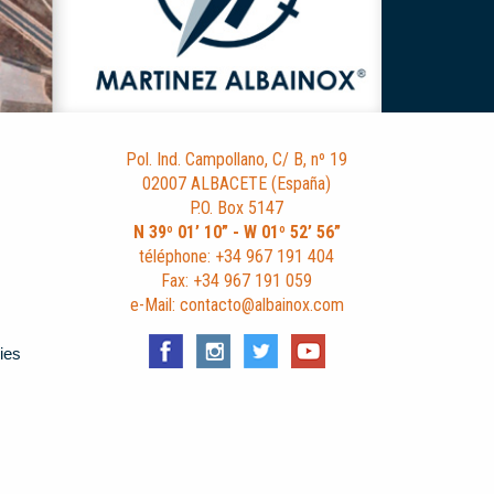
Pol. Ind. Campollano, C/ B, nº 19
02007 ALBACETE (España)
P.O. Box 5147
N 39º 01’ 10” - W 01º 52’ 56”
téléphone: +34 967 191 404
Fax: +34 967 191 059
e-Mail: contacto@albainox.com
ies