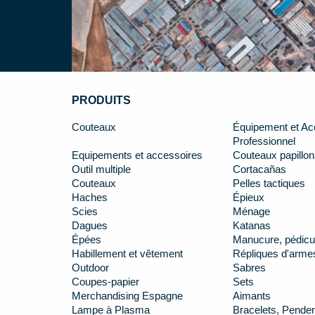
PRODUITS
Couteaux
Équipement et Ac
Professionnel
Equipements et accessoires
Couteaux papillon
Outil multiple
Cortacañas
Couteaux
Pelles tactiques
Haches
Épieux
Scies
Ménage
Dagues
Katanas
Épées
Manucure, pédicu
Habillement et vêtement
Répliques d'arme
Outdoor
Sabres
Coupes-papier
Sets
Merchandising Espagne
Aimants
Lampe à Plasma
Bracelets, Penden