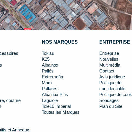
NOS MARQUES
ENTREPRISE
cessoires
Tokisu
Entreprise
K25
Nouvelles
s
Albainox
Multimédia
Pallés
Contact
Extremeña
Avis juridique
Mam
Politique de
Pallarés
confidentialité
Albainox Plus
Politique de cook
re, couture
Laguiole
Sondages
s
Tole10 Imperial
Plan du Site
Toutes les Marques
tifs et Anneaux