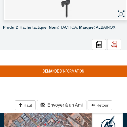
Produit:
Hache tactique,
Nom:
TACTICA,
Marque:
ALBAINOX
DEMANDE D´NFORMATION
Envoyer à un Ami
Haut
Retour