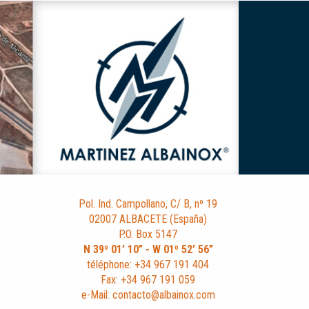
Pol. Ind. Campollano, C/ B, nº 19
02007 ALBACETE (España)
P.O. Box 5147
N 39º 01’ 10” - W 01º 52’ 56”
téléphone: +34 967 191 404
Fax: +34 967 191 059
e-Mail: contacto@albainox.com