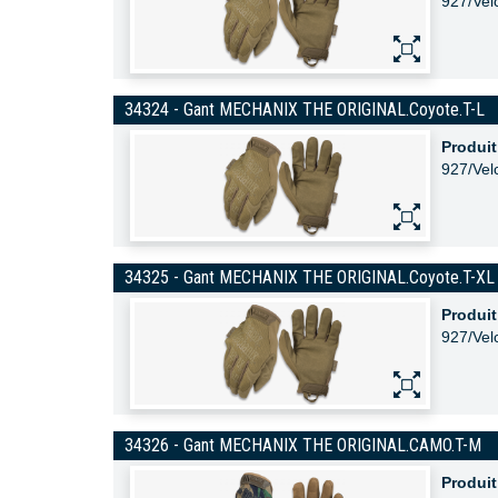
927/Vel
34324 - Gant MECHANIX THE ORIGINAL.Coyote.T-L
Produit
927/Vel
34325 - Gant MECHANIX THE ORIGINAL.Coyote.T-XL
Produit
927/Vel
34326 - Gant MECHANIX THE ORIGINAL.CAMO.T-M
Produit