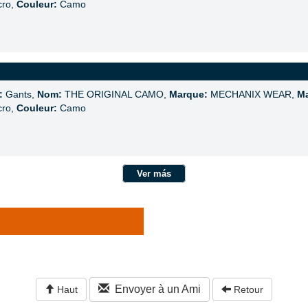
cro,
Couleur:
Camo
:
Gants,
Nom:
THE ORIGINAL CAMO,
Marque:
MECHANIX WEAR,
Ma
cro,
Couleur:
Camo
Ver más
Envoyer à un Ami
Haut
Retour