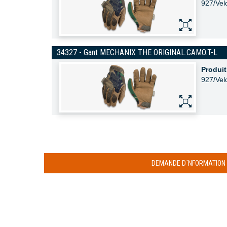
927/Vel
34327 - Gant MECHANIX THE ORIGINAL.CAMO.T-L
Produit
927/Vel
DEMANDE D´NFORMATION