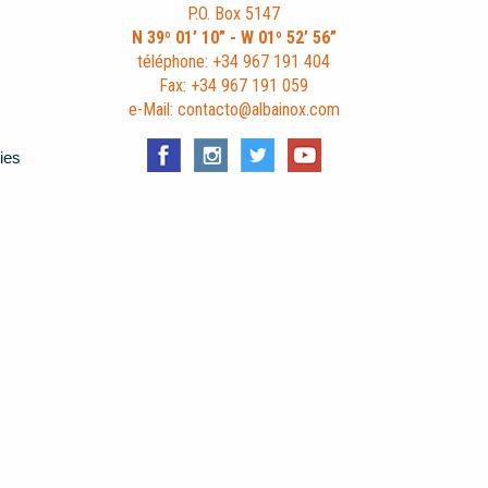
P.O. Box 5147
N 39º 01’ 10” - W 01º 52’ 56”
téléphone: +34 967 191 404
Fax: +34 967 191 059
e-Mail: contacto@albainox.com
ies