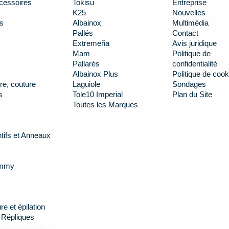
cessoires
Tokisu
Entreprise
K25
Nouvelles
s
Albainox
Multimédia
Pallés
Contact
Extremeña
Avis juridique
Mam
Politique de
Pallarés
confidentialité
Albainox Plus
Politique de cook
re, couture
Laguiole
Sondages
s
Tole10 Imperial
Plan du Site
Toutes les Marques
tifs et Anneaux
ummy
e et épilation
 Répliques