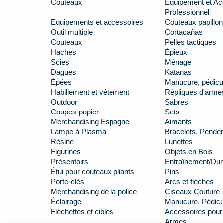
Couteaux
Équipement et Ac
Professionnel
Equipements et accessoires
Couteaux papillon
Outil multiple
Cortacañas
Couteaux
Pelles tactiques
Haches
Épieux
Scies
Ménage
Dagues
Katanas
Épées
Manucure, pédicu
Habillement et vêtement
Répliques d'arme
Outdoor
Sabres
Coupes-papier
Sets
Merchandising Espagne
Aimants
Lampe à Plasma
Bracelets, Penden
Résine
Lunettes
Figurines
Objets en Bois
Présentoirs
Entraînement/D
Étui pour couteaux pliants
Pins
Porte-clés
Arcs et flèches
Merchandising de la police
Ciseaux Couture
Éclairage
Manucure, Pédicur
Fléchettes et cibles
Accessoires pour
Armes