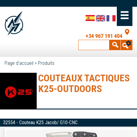
+34 967 191 404
Page d'accueil
>
Produits
COUTEAUX TACTIQUES
K25-OUTDOORS
32554 - Couteau K25 Jacob/ G10-CNC