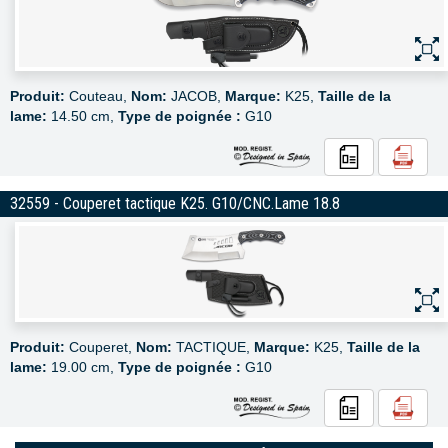
Produit:
Couteau,
Nom:
JACOB,
Marque:
K25,
Taille de la
lame:
14.50 cm,
Type de poignée :
G10
32559 - Couperet tactique K25. G10/CNC.Lame 18.8
Produit:
Couperet,
Nom:
TACTIQUE,
Marque:
K25,
Taille de la
lame:
19.00 cm,
Type de poignée :
G10