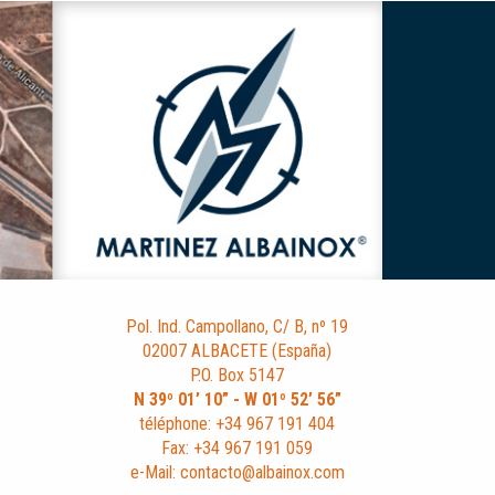
Pol. Ind. Campollano, C/ B, nº 19
02007 ALBACETE (España)
P.O. Box 5147
N 39º 01’ 10” - W 01º 52’ 56”
téléphone: +34 967 191 404
Fax: +34 967 191 059
e-Mail: contacto@albainox.com