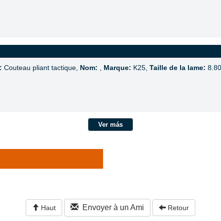
:
Couteau pliant tactique,
Nom:
,
Marque:
K25,
Taille de la lame:
8.8
Ver más
Envoyer à un Ami
Haut
Retour