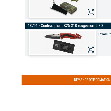
18791 - Couteau pliant K25 G10 rouge/noir. L 8.8
Produit
DEMANDE D´NFORMATION