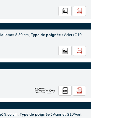
 la lame:
8.50 cm,
Type de poignée :
Acier+G10
e:
9.50 cm,
Type de poignée :
Acier et G10/Vert