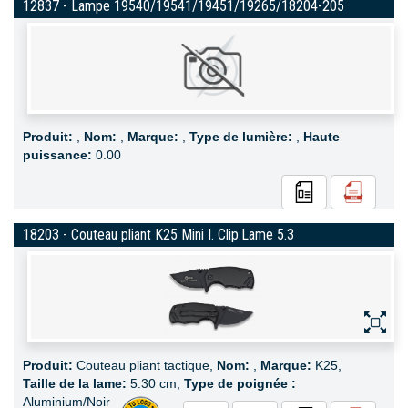
12837 - Lampe 19540/19541/19451/19265/18204-205
Produit:
,
Nom:
,
Marque:
,
Type de lumière:
,
Haute
puissance:
0.00
18203 - Couteau pliant K25 Mini I. Clip.Lame 5.3
Produit:
Couteau pliant tactique,
Nom:
,
Marque:
K25,
Taille de la lame:
5.30 cm,
Type de poignée :
Aluminium/Noir